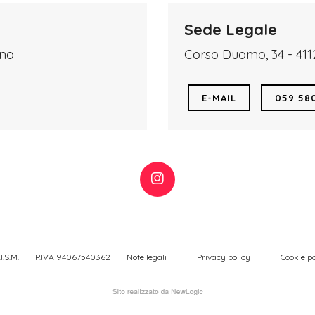
Sede Legale
ena
Corso Duomo, 34 - 41
E-MAIL
059 58
I.S.M.
P.IVA 94067540362
Note legali
Privacy policy
Cookie po