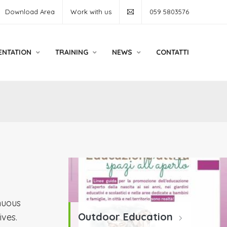
Download Area
Work with us
059 5803576
ENTATION
TRAINING
NEWS
CONTATTI
nuous
Outdoor Education
ives.