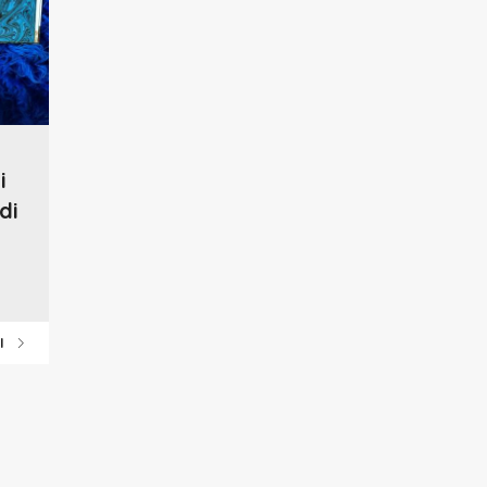
i
di
CI