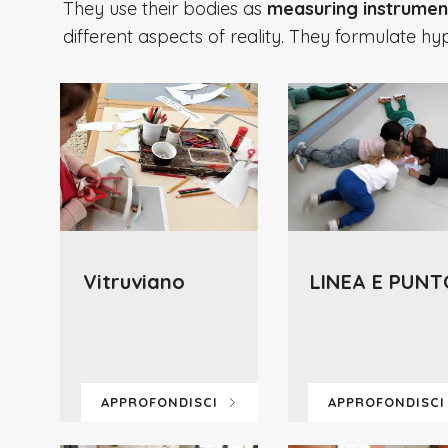
They use their bodies as
measuring instrumen
different aspects of reality. They formulate h
Vitruviano
LINEA E PUNT
APPROFONDISCI
APPROFONDISC