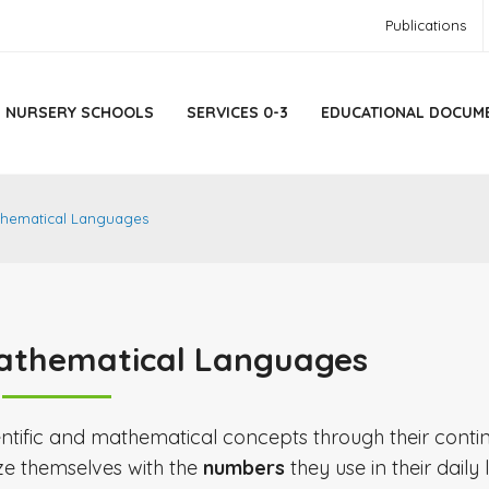
Publications
NURSERY SCHOOLS
SERVICES 0-3
EDUCATIONAL DOCUM
athematical Languages
Mathematical Languages
ientific and mathematical concepts through their conti
ize themselves with the
numbers
they use in their daily l