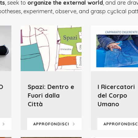
ts
, seek to
organize the external world
, and are dra
ypotheses, experiment, observe, and grasp cyclical pat
O
Spazi: Dentro e
I Ricercatori
Fuori dalla
del Corpo
Città
Umano
I
APPROFONDISCI
APPROFONDIS