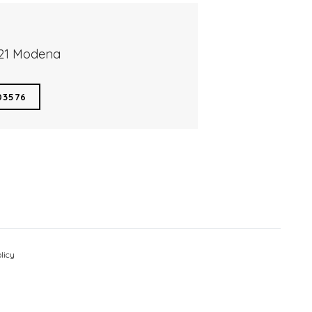
121 Modena
03576
licy