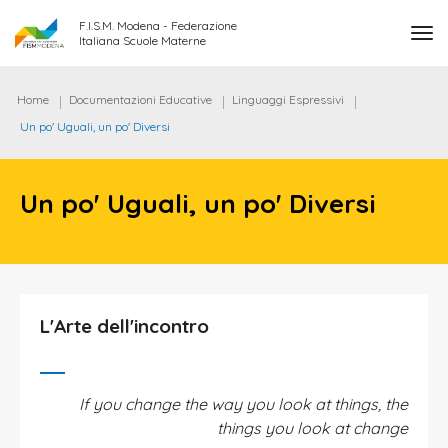
F.I.S.M. Modena - Federazione
tog
Italiana Scuole Materne
Home
Documentazioni Educative
Linguaggi Espressivi
Un po' Uguali, un po' Diversi
Un po' Uguali, un po' Diversi
L'Arte dell'incontro
If you change the way you look at things, the
things you look at change