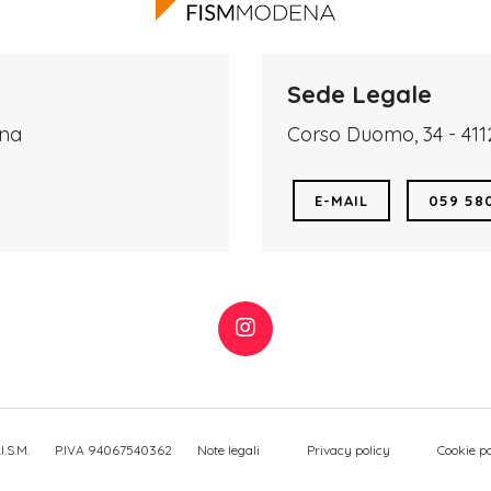
Sede Legale
ena
Corso Duomo, 34 - 41
E-MAIL
059 58
I.S.M.
P.IVA 94067540362
Note legali
Privacy policy
Cookie po