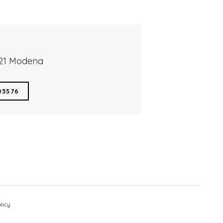
121 Modena
03576
licy