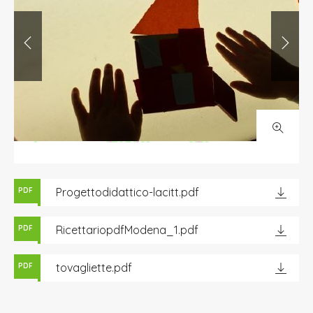
Progettodidattico-lacitt.pdf
PDF
RicettariopdfModena_1.pdf
PDF
tovagliette.pdf
PDF