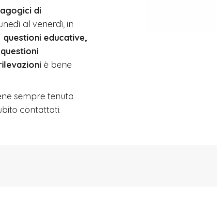
agogici di
nedì al venerdì, in
a
questioni educative,
e
questioni
rilevazioni
è bene
 viene sempre tenuta
bito contattati.