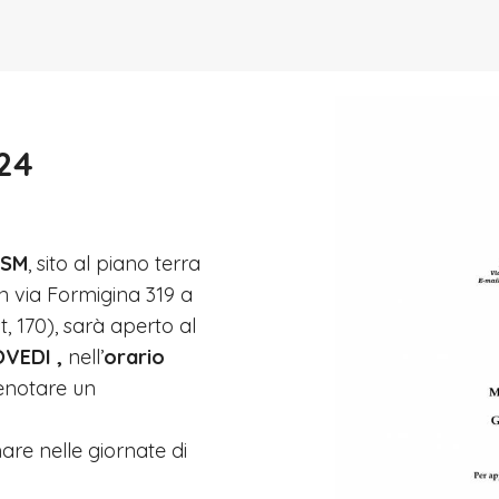
24
FISM
, sito al piano terra
n via Formigina 319 a
 170), sarà aperto al
OVEDI ,
nell’
orario
renotare un
re nelle giornate di