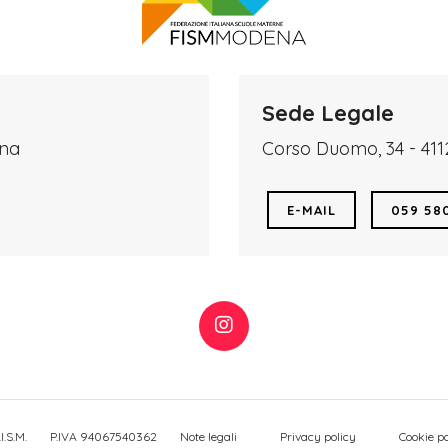
Sede Legale
ena
Corso Duomo, 34 - 41
E-MAIL
059 58
I.S.M.
P.IVA 94067540362
Note legali
Privacy policy
Cookie po