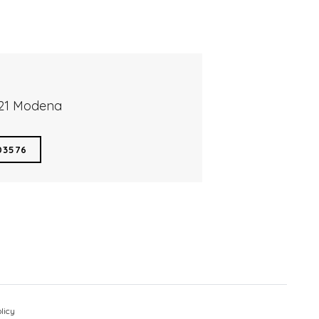
121 Modena
03576
licy