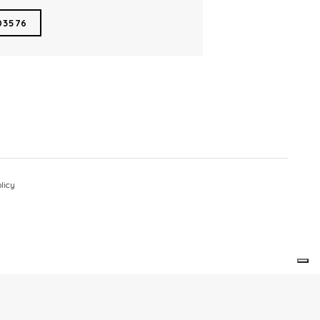
03576
licy