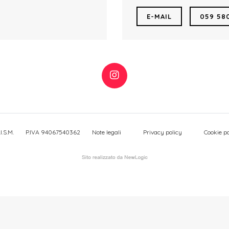
E-MAIL
059 58
I.S.M.
P.IVA 94067540362
Note legali
Privacy policy
Cookie po