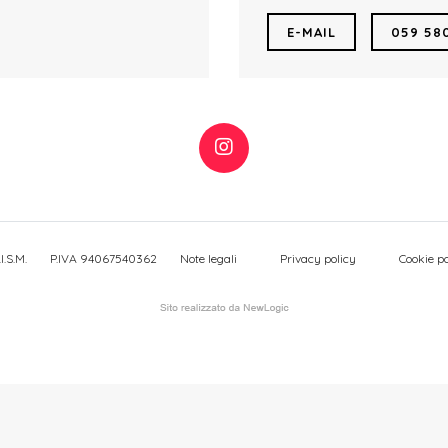
E-MAIL
059 58
I.S.M.
P.IVA 94067540362
Note legali
Privacy policy
Cookie po