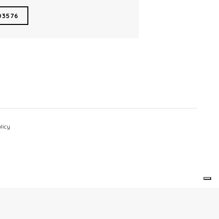
03576
licy